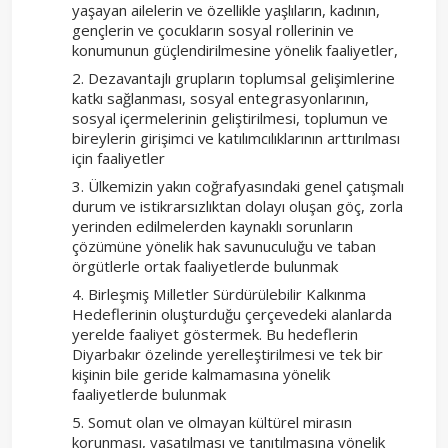
yaşayan ailelerin ve özellikle yaşlıların, kadının,
gençlerin ve çocukların sosyal rollerinin ve
konumunun güçlendirilmesine yönelik faaliyetler,
Dezavantajlı grupların toplumsal gelişimlerine
katkı sağlanması, sosyal entegrasyonlarının,
sosyal içermelerinin geliştirilmesi, toplumun ve
bireylerin girişimci ve katılımcılıklarının arttırılması
için faaliyetler
Ülkemizin yakın coğrafyasındaki genel çatışmalı
durum ve istikrarsızlıktan dolayı oluşan göç, zorla
yerinden edilmelerden kaynaklı sorunların
çözümüne yönelik hak savunuculuğu ve taban
örgütlerle ortak faaliyetlerde bulunmak
Birleşmiş Milletler Sürdürülebilir Kalkınma
Hedeflerinin oluşturduğu çerçevedeki alanlarda
yerelde faaliyet göstermek. Bu hedeflerin
Diyarbakır özelinde yerelleştirilmesi ve tek bir
kişinin bile geride kalmamasına yönelik
faaliyetlerde bulunmak
Somut olan ve olmayan kültürel mirasın
korunması, yaşatılması ve tanıtılmasına yönelik