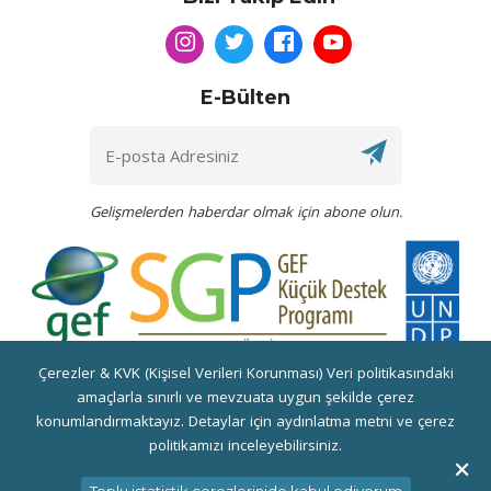
E-Bülten
Gelişmelerden haberdar olmak için abone olun.
Çerezler & KVK (Kişisel Verileri Korunması) Veri politikasındaki
Bu web sitesi UNDP GEF SGP Programı tarafından desteklenen
amaçlarla sınırlı ve mevzuata uygun şekilde çerez
"Mezopotamya Herbaryumu" Projesi Kapsamında Yenilenmiştir.
konumlandırmaktayız. Detaylar için aydınlatma metni ve çerez
politikamızı inceleyebilirsiniz.
Copyright © 2026, Yeni Yaşam Derneği. Tüm Hakkı