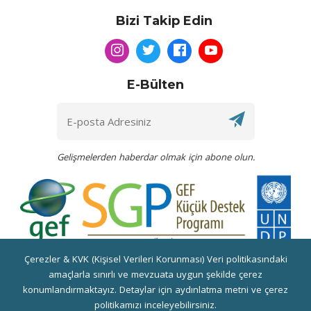
Bizi Takip Edin
E-Bülten
Gelişmelerden haberdar olmak için abone olun.
Çerezler & KVK (Kişisel Verileri Korunması) Veri politikasındaki
Bu web sitesi UNDP GEF SGP Programı tarafından desteklenen
amaçlarla sınırlı ve mevzuata uygun şekilde çerez
"Mezopotamya Herbaryumu" Projesi Kapsamında Yenilenmiştir.
konumlandırmaktayız. Detaylar için aydınlatma metni ve çerez
politikamızı inceleyebilirsiniz.